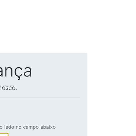
ança
nosco.
ao lado no campo abaixo