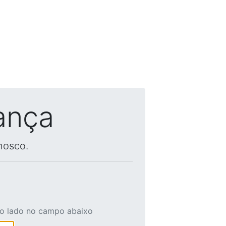
ança
nosco.
ao lado no campo abaixo